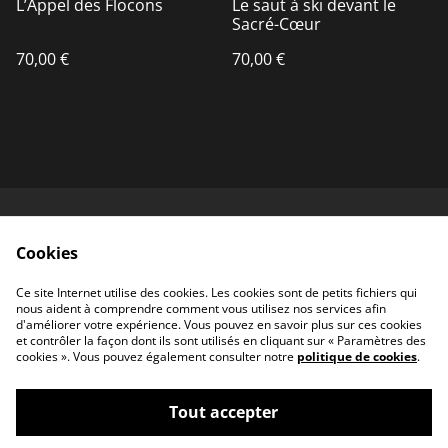
L’Appel des Flocons
Le saut à ski devant le
Sacré-Cœur
70,00 €
70,00 €
Contactez-nous
Conditions
Cookies
Politique de
Politique de cookies
confidentialité
Ce site Internet utilise des cookies. Les cookies sont de petits fichiers qui
JYL.Paris
nous aident à comprendre comment vous utilisez nos services afin
d'améliorer votre expérience. Vous pouvez en savoir plus sur ces cookies
et contrôler la façon dont ils sont utilisés en cliquant sur « Paramètres des
cookies ». Vous pouvez également consulter notre
politique de cookies
.
Tout accepter
©
2026
Carré d'Art